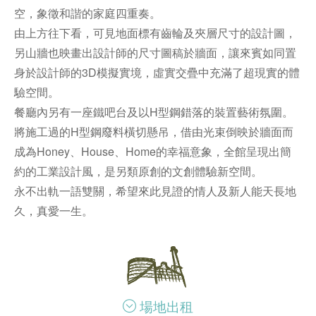
空，象徵和諧的家庭四重奏。
由上方往下看，可見地面標有齒輪及夾層尺寸的設計圖，
另山牆也映畫出設計師的尺寸圖稿於牆面，讓來賓如同置
身於設計師的3D模擬實境，虛實交疊中充滿了超現實的體
驗空間。
餐廳內另有一座鐵吧台及以H型鋼錯落的裝置藝術氛圍。
將施工過的H型鋼廢料橫切懸吊，借由光束倒映於牆面而
成為Honey、House、Home的幸福意象，全館呈現出簡
約的工業設計風，是另類原創的文創體驗新空間。
永不出軌一語雙關，希望來此見證的情人及新人能天長地
久，真愛一生。
場地出租