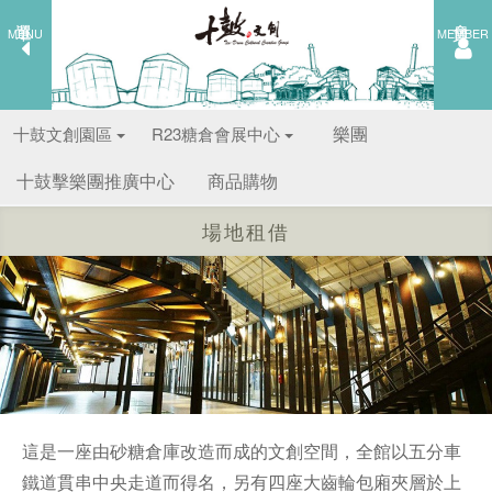
選單
會員
MENU
MEMBER
樂團
十鼓文創園區
R23糖倉會展中心
十鼓擊樂團推廣中心
商品購物
場地租借
這是一座由砂糖倉庫改造而成的文創空間，全館以五分車
鐵道貫串中央走道而得名，另有四座大齒輪包廂夾層於上